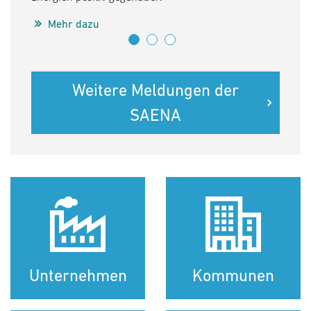
BEEKO
jewei
Mehr dazu
M
Weitere Meldungen der
SAENA
Unternehmen
Kommunen