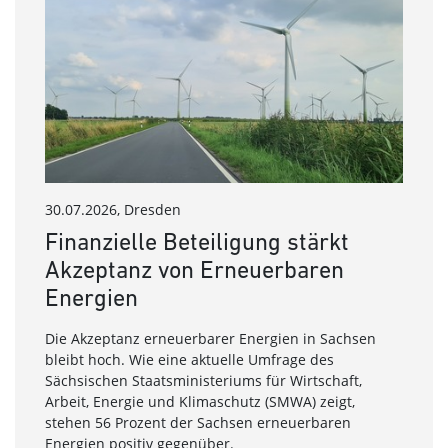
30.07.2026, Dresden
24.07
Finanzielle Beteiligung stärkt
SAE
Akzeptanz von Erneuerbaren
Ko
Energien
Ver
Se
Die Akzeptanz erneuerbarer Energien in Sachsen
bleibt hoch. Wie eine aktuelle Umfrage des
Die S
Sächsischen Staatsministeriums für Wirtschaft,
säch
Arbeit, Energie und Klimaschutz (SMWA) zeigt,
kost
stehen 56 Prozent der Sachsen erneuerbaren
Umfe
Energien positiv gegenüber.