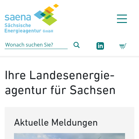
Hauptnavigation
Hauptinhalt
Sidebar
Erweiterte Navigation
Service
Ihre Landesenergie­
agentur für Sachsen
Aktuelle Meldungen