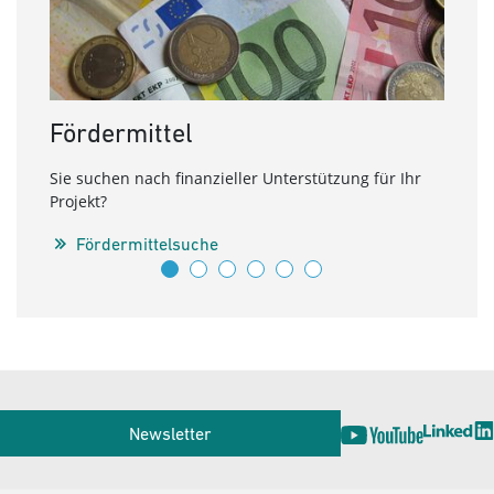
Fördermittel
Ene
Sie suchen nach finanzieller Unterstützung für Ihr
Nutze
Projekt?
Theme
Förde
Fördermittelsuche
C
Service
Newsletter