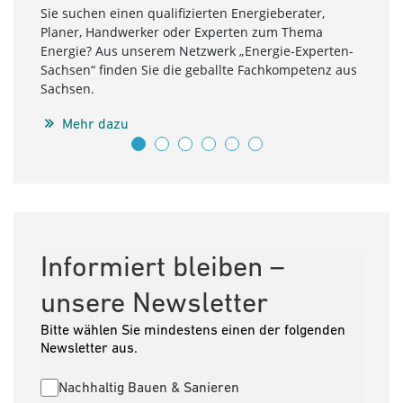
Sie suchen einen qualifizierten Energieberater,
Ob Si
Planer, Handwerker oder Experten zum Thema
oder 
Energie? Aus unserem Netzwerk „Energie-Experten-
Umset
Sachsen“ finden Sie die geballte Fachkompetenz aus
Expe
Sachsen.
Netzw
Bera
Mehr dazu
Quali
M
Informiert bleiben –
unsere Newsletter
Bitte wählen Sie mindestens einen der folgenden
Newsletter aus.
Nachhaltig Bauen & Sanieren