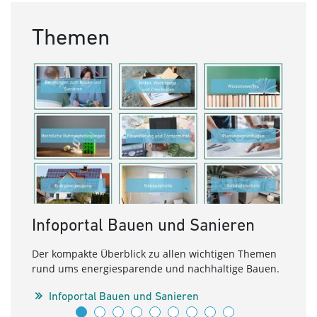
Themen
Infoportal Bauen und Sanieren
Ern
Der kompakte Überblick zu allen wichtigen Themen
Wie g
rund ums energiesparende und nachhaltige Bauen.
Energ
Infoportal Bauen und Sanieren
E