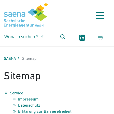
Hauptnavigation
Hauptinhalt
Sidebar
Erweiterte Navigation
Service
Aktuelle Seite:
SAENA
Sitemap
Sitemap
Service
Impressum
Datenschutz
Erklärung zur Barrierefreiheit