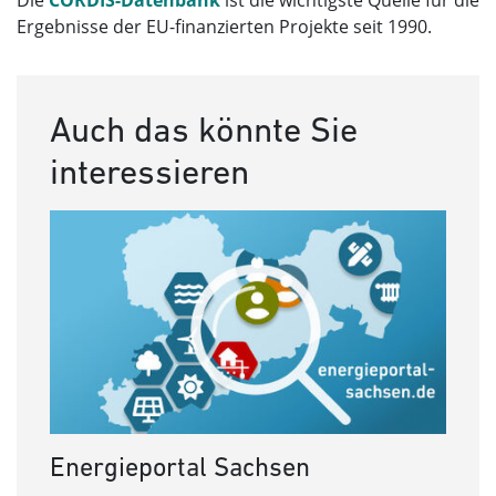
Die
CORDIS-Datenbank
ist die wichtigste Quelle für die
Ergebnisse der EU-finanzierten Projekte seit 1990.
Auch das könnte Sie
interessieren
Energieportal Sachsen
Ene