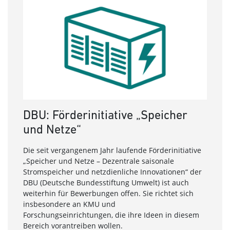
DBU: Förderinitiative „Speicher
Umf
und Netze“
For
säc
Die seit vergangenem Jahr laufende Förderinitiative
„Speicher und Netze – Dezentrale saisonale
Welch
Stromspeicher und netzdienliche Innovationen“ der
sächs
DBU (Deutsche Bundesstiftung Umwelt) ist auch
an F&
weiterhin für Bewerbungen offen. Sie richtet sich
hinde
insbesondere an KMU und
Forsc
Forschungseinrichtungen, die ihre Ideen in diesem
beant
Bereich vorantreiben wollen.
Energ