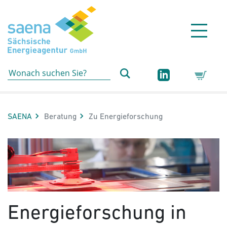
Hauptnavigation
Hauptinhalt
Sidebar
Erweiterte Navigation
Service
Aktuelle Seite:
SAENA
Beratung
Zu Energieforschung
Energieforschung in