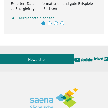
Sa
Experten, Daten, Informationen und gute Beispiele
zu Energiefragen in Sachsen
Möch
über 
Energieportal Sachsen
aust
M
Service
Newsletter
Herausgeber