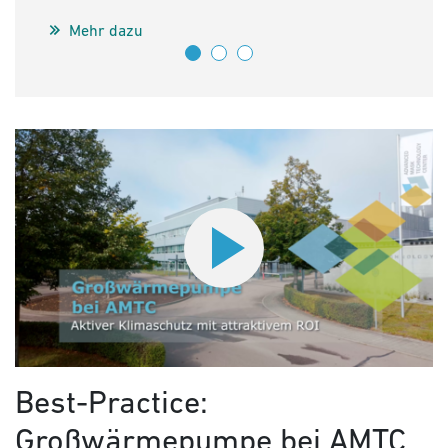
Teil
Mehr dazu
U
Best-Practice:
Großwärmepumpe bei AMTC