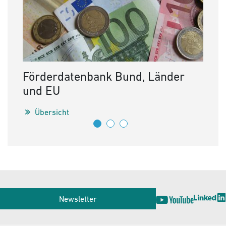
För
Förderdatenbank Bund, Länder
und EU
EU-, 
Mobil
Übersicht
Ü
Service
Newsletter