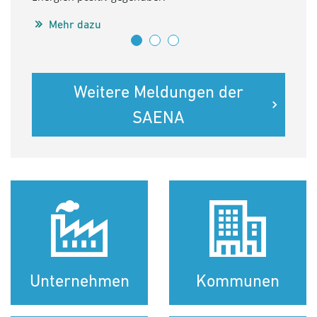
BEEKO
jewei
Mehr dazu
M
Weitere Meldungen der
SAENA
Unternehmen
Kommunen