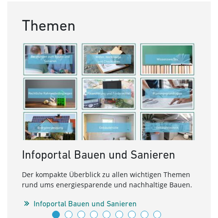
Themen
Infoportal Bauen und Sanieren
Ern
Der kompakte Überblick zu allen wichtigen Themen
Wie g
rund ums energiesparende und nachhaltige Bauen.
Energ
Infoportal Bauen und Sanieren
E