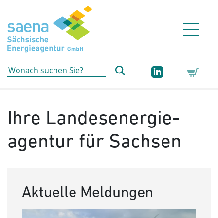
Hauptnavigation
Hauptinhalt
Sidebar
Erweiterte Navigation
Service
Ihre Landesenergie­
agentur für Sachsen
Aktuelle Meldungen