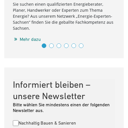
Sie suchen einen qualifizierten Energieberater,
Ob Si
Planer, Handwerker oder Experten zum Thema
oder 
Energie? Aus unserem Netzwerk „Energie-Experten-
Umset
Sachsen“ finden Sie die geballte Fachkompetenz aus
Expe
Sachsen.
Netzw
Bera
Mehr dazu
Quali
M
Informiert bleiben –
unsere Newsletter
Bitte wählen Sie mindestens einen der folgenden
Newsletter aus.
Nachhaltig Bauen & Sanieren