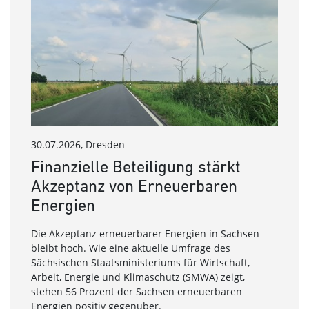
30.07.2026, Dresden
24.07
Finanzielle Beteiligung stärkt
SAE
Akzeptanz von Erneuerbaren
Ko
Energien
Ver
Se
Die Akzeptanz erneuerbarer Energien in Sachsen
bleibt hoch. Wie eine aktuelle Umfrage des
Die S
Sächsischen Staatsministeriums für Wirtschaft,
säch
Arbeit, Energie und Klimaschutz (SMWA) zeigt,
kost
stehen 56 Prozent der Sachsen erneuerbaren
Umfe
Energien positiv gegenüber.