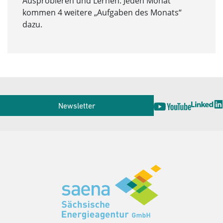
Ausprobieren und Lernen. Jeden Monat
kommen 4 weitere „Aufgaben des Monats“
dazu.
Service
Newsletter
Herausgeber