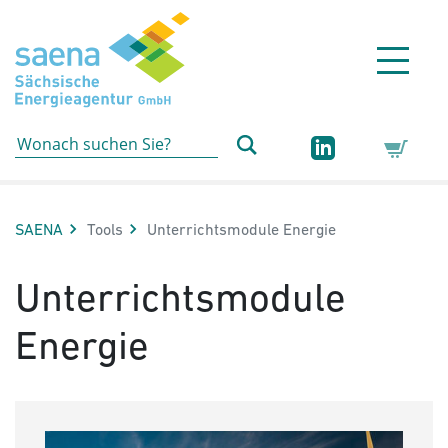
Hauptnavigation
Hauptinhalt
Sidebar
Erweiterte Navigation
Service
Aktuelle Seite:
SAENA
Tools
Unterrichtsmodule Energie
Unterrichtsmodule
Energie