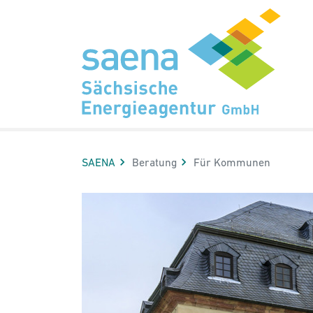
Hauptnavigation
Hauptinhalt
Sidebar
Erweiterte Navigation
Service
Aktuelle Seite:
SAENA
Beratung
Für Kommunen