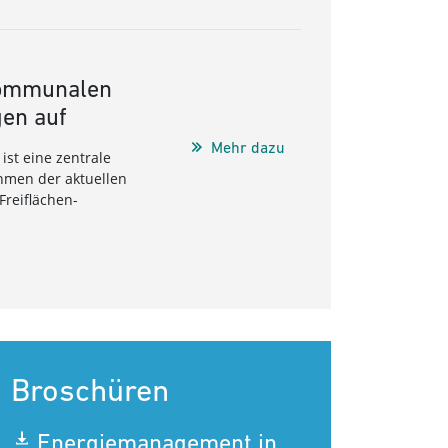
 kommunalen
gen auf
Mehr dazu
st eine zentrale
hmen der aktuellen
reiflächen-
Broschüren
Energiemanagement in