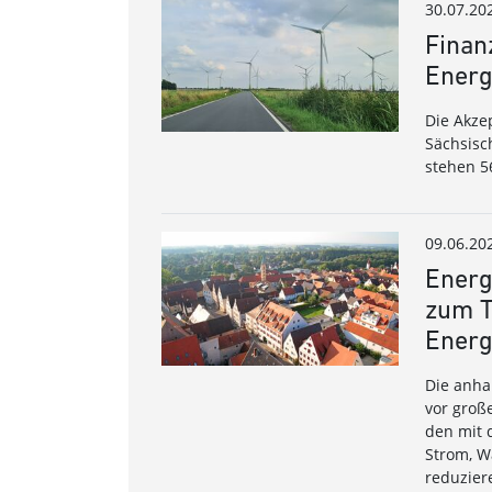
30.07.20
Finan
Energ
Die Akze
Sächsisc
stehen 5
09.06.20
Energ
zum T
Energ
Die anha
vor groß
den mit 
Strom, W
reduzier