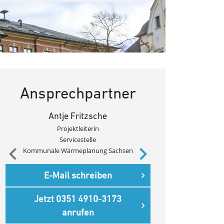
Ansprechpartner
Antje Fritzsche
Armi
Projektleiterin
Kommunales En
Servicestelle
Kommunale Wärmeplanung Sachsen
E-Mail 
E-Mail schreiben
Jetzt 035
Jetzt 0351 4910-3173
an
anrufen