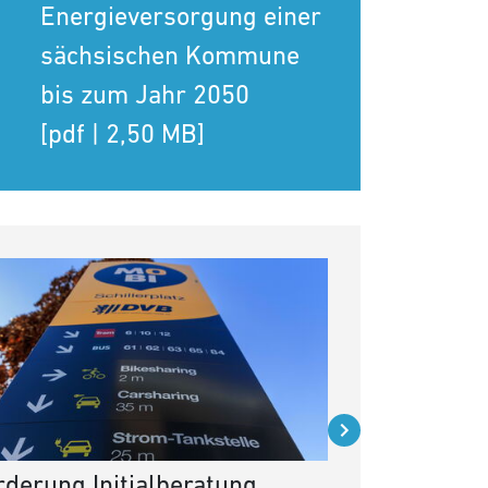
Energieversorgung einer
sächsischen Kommune
bis zum Jahr 2050
[pdf | 2,50 MB]
rderung Initialberatung
Climatic Tow