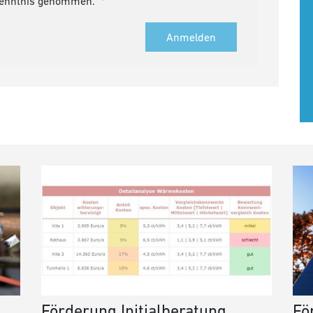
Kenntnis genommen.
Anmelden
Förderung Initialberatung
Fö