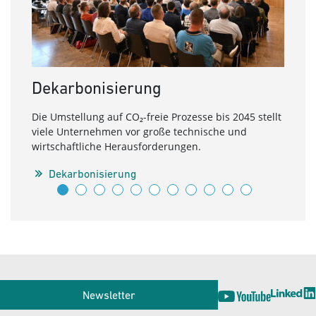
Dekarbonisierung
Ern
Die Umstellung auf CO₂-freie Prozesse bis 2045 stellt
Inter
viele Unternehmen vor große technische und
Dann 
wirtschaftliche Herausforderungen.
E
Dekarbonisierung
Service
Newsletter