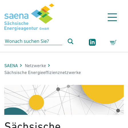
Hauptnavigation
Hauptinhalt
Sidebar
Erweiterte Navigation
Service
SAENA
Netzwerke
Aktuelle Seite:
Sächsische Energieeffizienznetzwerke
Sächsische