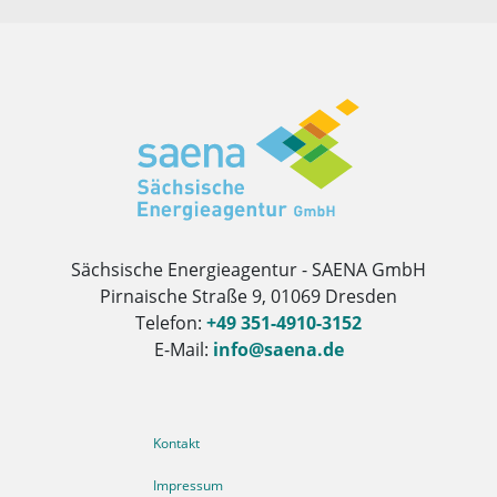
Herausgeber
Sächsische Energieagentur - SAENA GmbH
Pirnaische Straße 9, 01069 Dresden
Telefon:
+49 351-4910-3152
E-Mail:
info@saena.de
Weitere Informationen
Kontakt
Impressum