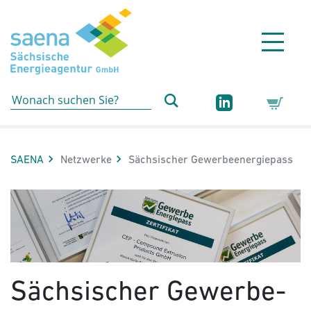
Hauptnavigation
Hauptinhalt
Sidebar
Erweiterte Navigation
Service
Aktuelle Seite:
SAENA
Netzwerke
Sächsischer Gewerbe­energie­pass
Sächsischer Gewerbe­