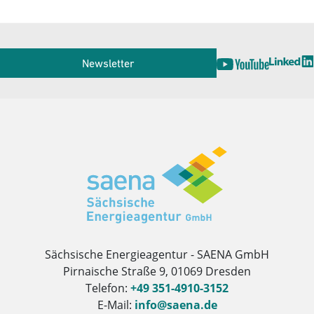
Service
Newsletter
Herausgeber
Sächsische Energieagentur - SAENA GmbH
Pirnaische Straße 9, 01069 Dresden
Telefon:
+49 351-4910-3152
E-Mail:
info@saena.de