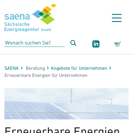
Hauptnavigation
Hauptinhalt
Sidebar
Erweiterte Navigation
Service
SAENA
Beratung
Angebote für Unternehmen
Aktuelle Seite:
Erneuerbare Energien für Unternehmen
Erneuerbare Energien