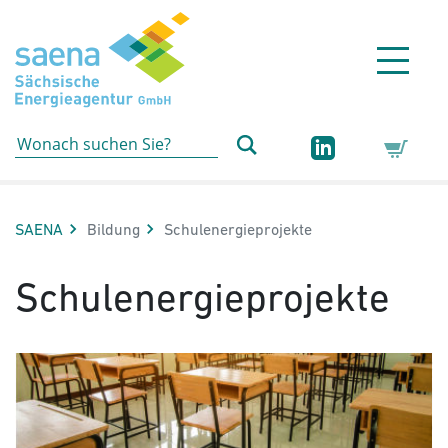
Hauptnavigation
Hauptinhalt
Sidebar
Erweiterte Navigation
Service
Aktuelle Seite:
SAENA
Bildung
Schulenergieprojekte
Schulenergieprojekte