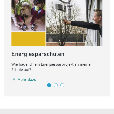
Energiesparschulen
Ern
Wie baue ich ein Energiesparprojekt an meiner
Wie g
Schule auf?
Energ
Mehr dazu
E
Service