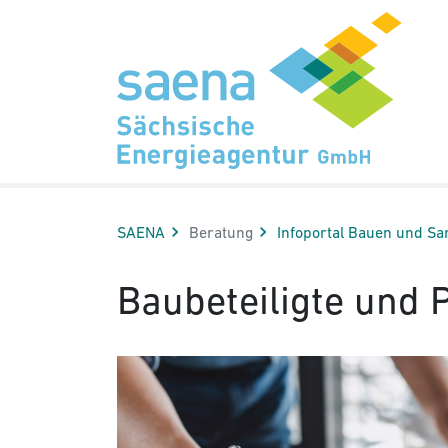
Hauptnavigation
Hauptinhalt
Sidebar
Erweiterte Navigation
Service
SAENA
Beratung
Infoportal Bauen und Sa
Baubeteiligte und