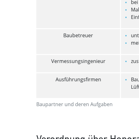
bei
Mak
Ein
Baubetreuer
unt
mei
Vermessungsingenieur
zus
Ausführungsfirmen
Bau
Lüf
Baupartner und deren Aufgaben
Verordnung über Honorar