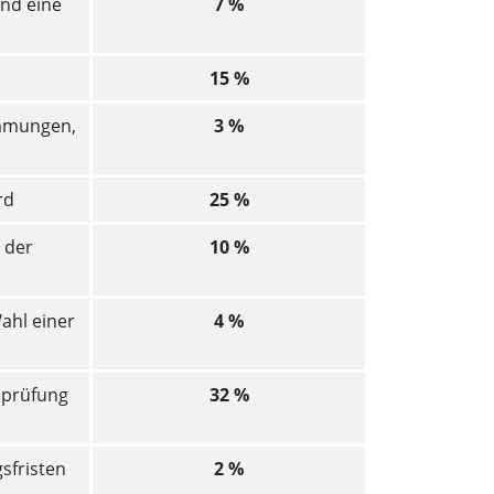
und eine
7 %
15 %
immungen,
3 %
rd
25 %
 der
10 %
ahl einer
4 %
sprüfung
32 %
sfristen
2 %