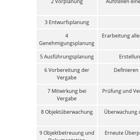
2 Vorplanung
Aufstellen ei
3 Entwurfsplanung
4
Erarbeitung all
Genehmigungsplanung
5 Ausführungsplanung
Erstellu
6 Vorbereitung der
Definieren
Vergabe
7 Mitwirkung bei
Prüfung und Ver
Vergabe
8 Objektüberwachung
Überwachung u
9 Objektbetreuung und
Erneute Überpr