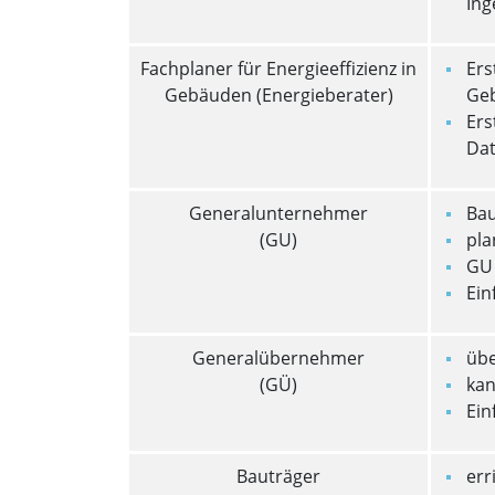
Ing
Fachplaner für Energieeffizienz in
Ers
Gebäuden (Energieberater)
Geb
Ers
Dat
Generalunternehmer
Bau
(GU)
pla
GU 
Ein
Generalübernehmer
übe
(GÜ)
kan
Ein
Bauträger
err