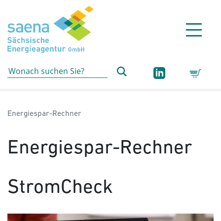
Hauptnavigation
Hauptinhalt
Sidebar
Erweiterte Navigation
Service
Aktuelle Seite:
Energie­spar-Rechner
Energie­spar-Rechner
StromCheck