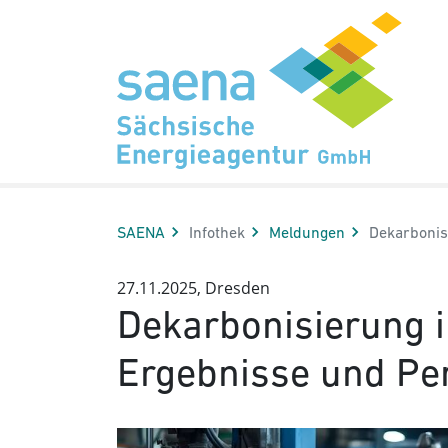
Hauptnavigation
Hauptinhalt
Sidebar
Erweiterte Navigation
Service
Aktuelle Sei
SAENA
Infothek
Meldungen
Dekarbonis
27.11.2025, Dresden
Dekarbonisierung i
Ergebnisse und Pe