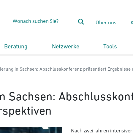
Über uns
Beratung
Netzwerke
Tools
te:
ierung in Sachsen: Abschlusskonferenz präsentiert Ergebnisse 
n Sachsen: Abschlusskonf
rspektiven
Nach zwei Jahren intensiver