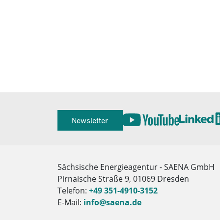
Service
Newsletter
Herausgeber
Sächsische Energieagentur - SAENA GmbH
Pirnaische Straße 9, 01069 Dresden
Telefon:
+49 351-4910-3152
E-Mail:
info@saena.de