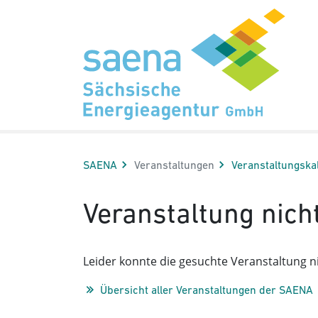
Hauptnavigation
Hauptinhalt
Sidebar
Erweiterte Navigation
Service
SAENA
Veranstaltungen
Veranstaltungs­ka
Veranstaltung nich
Leider konnte die gesuchte Veranstaltung ni
Übersicht aller Veranstaltungen der SAENA