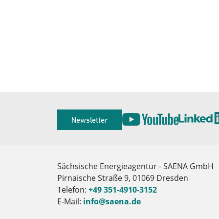
Service
Newsletter
Herausgeber
Sächsische Energieagentur - SAENA GmbH
Pirnaische Straße 9, 01069 Dresden
Telefon:
+49 351-4910-3152
E-Mail:
info@saena.de