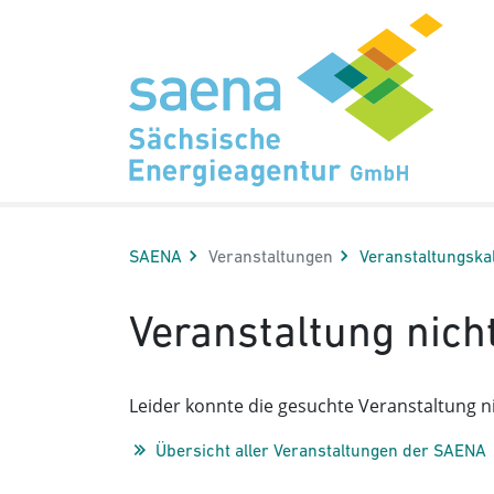
Hauptnavigation
Hauptinhalt
Sidebar
Erweiterte Navigation
Service
SAENA
Veranstaltungen
Veranstaltungs­ka
Veranstaltung nich
Leider konnte die gesuchte Veranstaltung ni
Übersicht aller Veranstaltungen der SAENA